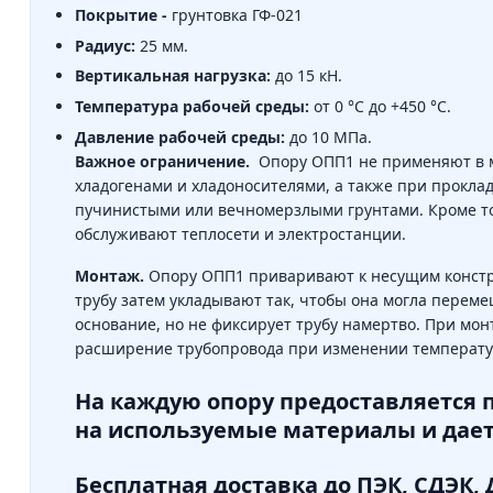
Покрытие -
грунтовка ГФ-021
Радиус:
25 мм.
Вертикальная нагрузка:
до 15 кН.
Температура рабочей среды:
от 0 °C до +450 °C.
Давление рабочей среды:
до 10 МПа.
Важное ограничение.
Опору ОПП1 не применяют в ма
хладогенами и хладоносителями, а также при проклад
пучинистыми или вечномерзлыми грунтами. Кроме тог
обслуживают теплосети и электростанции.
Монтаж.
Опору ОПП1 приваривают к несущим конструк
трубу затем укладывают так, чтобы она могла переме
основание, но не фиксирует трубу намертво. При мо
расширение трубопровода при изменении температ
На каждую опору предоставляется 
на используемые материалы и даетс
Бесплатная доставка до ПЭК, СДЭК