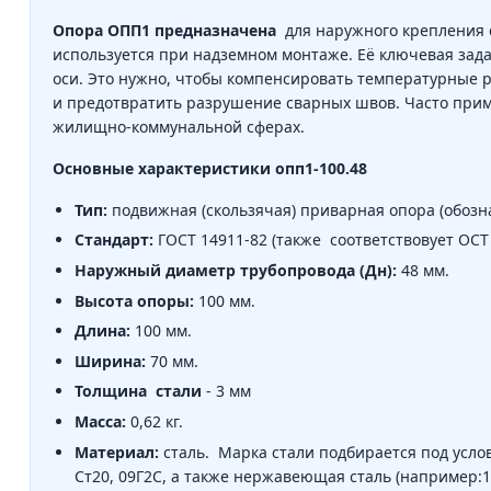
Опора ОПП1 предназначена
для наружного крепления 
используется при надземном монтаже. Её ключевая зада
оси. Это нужно, чтобы компенсировать температурные
и предотвратить разрушение сварных швов. Часто при
жилищно-коммунальной сферах.
Основные характеристики опп1-100.48
Тип:
подвижная (скользячая) приварная опора (обознач
Стандарт:
ГОСТ 14911-82 (также соответствовует ОСТ 
Наружный диаметр трубопровода (Дн):
48 мм.
Высота опоры:
100 мм.
Длина:
100 мм.
Ширина:
70 мм.
Толщина
стали
- 3 мм
Масса:
0,62 кг.
Материал:
сталь. Марка стали подбирается под услов
Ст20, 09Г2С, а также нержавеющая сталь (например:1