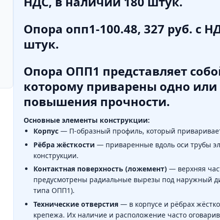
НДС, в наличии 180 штук.
Опора опп1-100.48, 327 руб. с Н
штук.
Опора ОПП1
представляет соб
которому приварены
одно или
повышения прочности.
Основные элементы конструкции:
Корпус
— П-образный профиль, который приваривает
Рёбра жёсткости
— приваренные вдоль оси трубы э
конструкции.
Контактная поверхность (ложемент)
— верхняя част
предусмотрены радиальные вырезы под наружный диа
типа ОПП1).
Технические отверстия
— в корпусе и рёбрах жёстко
крепежа. Их наличие и расположение часто оговарив