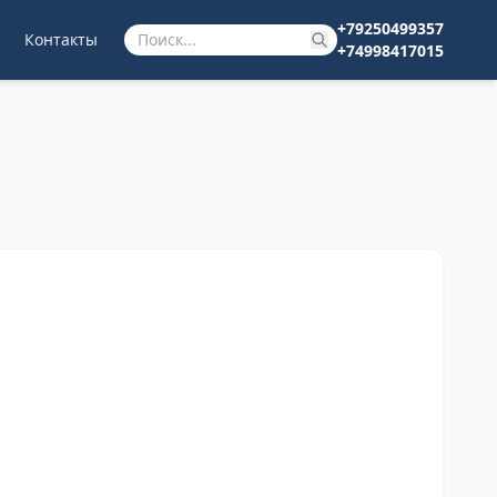
+79250499357
Контакты
+74998417015