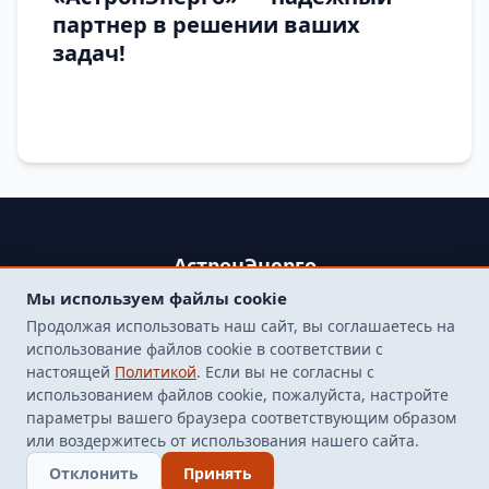
партнер в решении ваших
задач!
АстронЭнерго
Мы используем файлы cookie
+79250499357 , +74998417015
Продолжая использовать наш сайт, вы соглашаетесь на
107564, г. Москва, пр-д Погонный, д. 1 к. 9, помещение 10Н.
использование файлов cookie в соответствии с
Бесплатная доставка до терминала транспортной
настоящей
Политикой
. Если вы не согласны с
компанией в Москве
использованием файлов cookie, пожалуйста, настройте
finarm98@mail.ru
параметры вашего браузера соответствующим образом
или воздержитесь от использования нашего сайта.
© 2026 Все права защищены
Отклонить
Принять