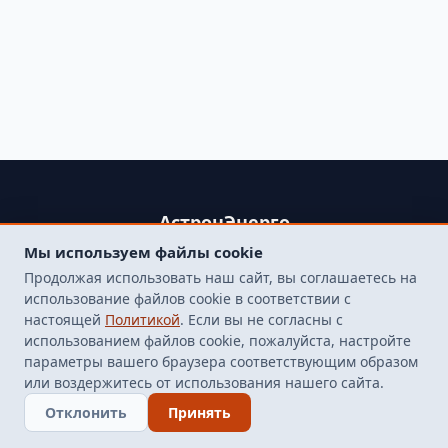
АстронЭнерго
Мы используем файлы cookie
+79250499357 , +74998417015
Продолжая использовать наш сайт, вы соглашаетесь на
107564, г. Москва, пр-д Погонный, д. 1 к. 9, помещение 10Н.
использование файлов cookie в соответствии с
Бесплатная доставка до терминала транспортной
настоящей
Политикой
. Если вы не согласны с
компанией в Москве
использованием файлов cookie, пожалуйста, настройте
finarm98@mail.ru
параметры вашего браузера соответствующим образом
или воздержитесь от использования нашего сайта.
© 2026 Все права защищены
Отклонить
Принять