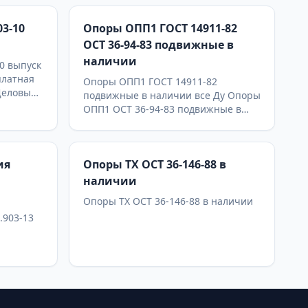
03-10
Опоры ОПП1 ГОСТ 14911-82
ОСТ 36-94-83 подвижные в
наличии
0 выпуск
платная
Опоры ОПП1 ГОСТ 14911-82
 Деловые
подвижные в наличии все Ду Опоры
ОПП1 ОСТ 36-94-83 подвижные в
наличии все Ду На каждую опору
предоставляется паспорт
качества,сертификаты на
ия
Опоры ТХ ОСТ 36-146-88 в
используемые материалы и
предоставляется Гарантия 24
наличии
месяца. Бесплатная доставка до ТК
Опоры ТХ ОСТ 36-146-88 в наличии
ПЭК, СДЭК, Деловые Линии. Главное
.903-13
конкурентное преимущество
Астронэнерго - в наличии опоры на
складе!