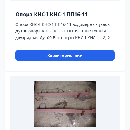
Опора KHC-I КНС-1 ПП16-11
Опора KHC-I КНС-1 ПП16-11 водомерных узлов
Ду100 опора KHC-I КНС-1 ПП16-11 настенная
двухрядная Ду100 Вес опоры KHC-I КНС-1 - 8, 24
кг. На кажду опору пюредоставляется паспорт
качества,сертификаты на используемые
Характеристики
материалы и предоставляется Гарантия 24
месяца. Бесплатная доставка до ТК ПЭК, СДЭК,
Деловые Линии.