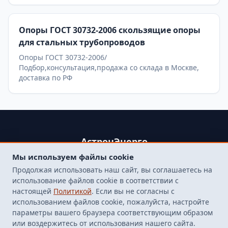
Опоры ГОСТ 30732-2006 скользящие опоры
для стальных трубопроводов
Опоры ГОСТ 30732-2006/
Подбор,консультация,продажа со склада в Москве,
доставка по РФ
АстронЭнерго
Мы используем файлы cookie
+79250499357 , +74998417015
Продолжая использовать наш сайт, вы соглашаетесь на
107564, г. Москва, пр-д Погонный, д. 1 к. 9, помещение 10Н.
использование файлов cookie в соответствии с
Бесплатная доставка до терминала транспортной
настоящей
Политикой
. Если вы не согласны с
компанией в Москве
использованием файлов cookie, пожалуйста, настройте
finarm98@mail.ru
параметры вашего браузера соответствующим образом
или воздержитесь от использования нашего сайта.
© 2026 Все права защищены