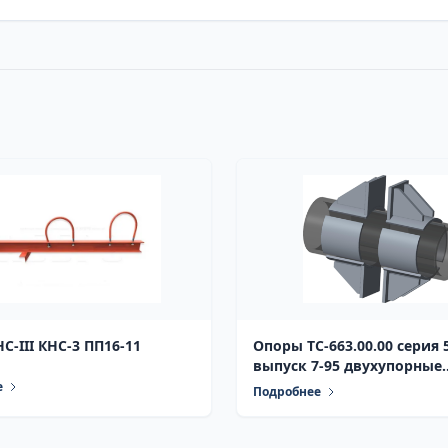
C-III КНС-3 ПП16-11
Опоры ТС-663.00.00 серия 5.903-13
выпуск 7-95 двухупорные
неподвижные усиленные, 
е
Подробнее
дополнительными поду