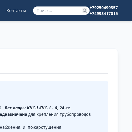
+79250499357
Контакты
+74998417015
00
Вес опоры KHC-I КНС-1 - 8, 24 кг.
едназначена
для крепления трубопроводов
снабжения, и пожаротушения