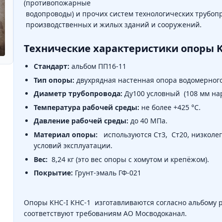
(противопожарные
водопроводы) и прочих систем технологических трубопр
производственных и жилых зданий и сооружений.
Технические характеристики опоры KH
Стандарт:
альбом ПП16-11
Тип опоры:
двухрядная настенная опора водомерного
Диаметр трубопровода:
Ду100 условный (108 мм на
Температура рабочей среды:
не более +425 °C.
Давление рабочей среды:
до 40 МПа.
Материал опоры:
используются Ст3, Ст20, низколег
условий эксплуатации.
Вес:
8,24 кг (это вес опоры с хомутом и крепёжом).
Покрытие:
Грунт-эмаль ГФ-021
Опоры KHC-I КНС-1 изготавливаются согласно альбому 
соответствуют требованиям АО Мосводоканал.