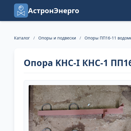
АстронЭнерго
Каталог
/
Опоры и подвески
/
Опоры ПП16-11 водом
Опора KHC-I КНС-1 ПП1