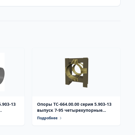
Опоры ТС-664.00.00 серия 5.903-13
выпуск 7-95 четырехупорные
с
неподвижные усиленные
Подробнее
шками