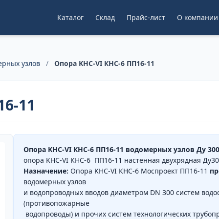
Каталог
Склад
Прайс-лист
О компании
ерных узлов
/
Опора KHC-VI КНС-6 ПП16-11
16-11
Опора KHC-VI КНС-6 ПП16-11 водомерных узлов Ду 30
опора KHC-VI КНС-6 ПП16-11 настенная двухрядная Д
Назначение:
Опора KHC-VI КНС-6 Моспроект ПП16-11
пр
водомерных узлов
и водопроводных вводов диаметром DN 300 систем вод
(противопожарные
водопроводы) и прочих систем технологических трубопр