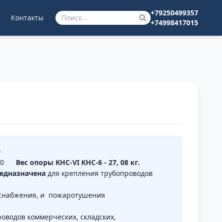
+79250499357
Контакты
+74998417015
0
у300
Вес опоры KHC-VI КНС-6 - 27, 08 кг.
едназначена
для крепления трубопроводов
оснабжения, и пожаротушения
оводов коммерческих, складских,