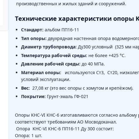
производственных и жилых зданий и сооружений.
Технические характеристики опоры
K
Стандарт:
альбом ПП16-11
Тип опоры:
двухрядная настенная опора водомерного
Диаметр трубопровода:
Ду300 условный (325 мм на
Температура рабочей среды:
не более +425 °C.
Давление рабочей среды:
до 40 МПа.
Материал опоры:
используются Ст3, Ст20, низколег
условий эксплуатации.
Вес:
27,08 кг (это вес опоры с хомутом и крепёжом).
Покрытие:
Грунт-эмаль ГФ-021
Опоры KHC-VI КНС-6 изготавливаются согласно альбому
соответствуют требованиям АО Мосводоканал.
Опора KHC-VI КНС-6 ПП16-11 Ду 300 состоит:
Опора: 1 шт.