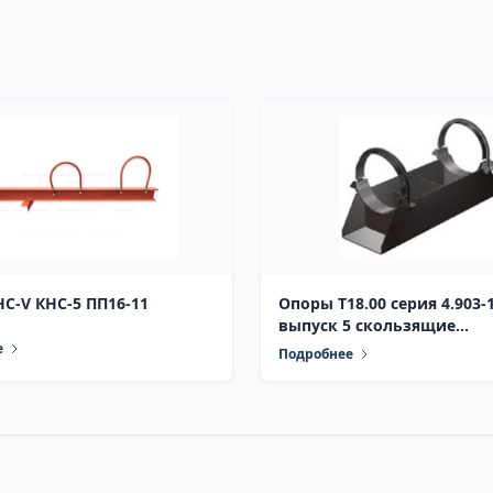
Опора KHC-V КНС-5 ПП16-11
Опоры Т18.00 серия 4.903-10
выпуск 5 скользящие
диэлектрические
е
Подробнее