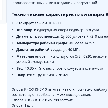
производственных и жилых зданий и сооружений.
Технические характеристики опоры
Стандарт:
альбом ПП16-11
Тип опоры:
однорядная опора водомерного узла.
Диаметр трубопровода:
Ду 200 условный (219 мм н
Температура рабочей среды:
не более +425 °C.
Давление рабочей среды:
до 40 МПа.
Материал опоры:
используются Ст3, Ст20, низколег
условий эксплуатации.
Вес:
10,35 кг (это вес опоры с хомутом и крепёжом).
Покрытие:
Грунт-эмаль ГФ-021
Опоры KHC-X КНС-10 изготавливаются согласно альбому
соответствуют требованиям АО Мосводоканал.
Опора KHC-X КНС-10 Ду 200 состоит:
Опора: 1 шт.