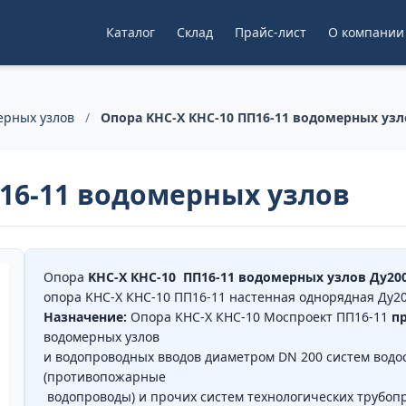
Каталог
Склад
Прайс-лист
О компании
ерных узлов
/
Опора KHC-X КНС-10 ПП16-11 водомерных узл
П16-11 водомерных узлов
Опора
KHC-X КНС-10 ПП16-11 водомерных узлов Ду20
опора KHC-X КНС-10 ПП16-11 настенная однорядная Д
Назначение:
Опора KHC-X КНС-10 Моспроект ПП16-11
п
водомерных узлов
и водопроводных вводов диаметром DN 200 систем вод
(противопожарные
водопроводы) и прочих систем технологических трубопр