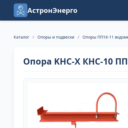
АстронЭнерго
Каталог
/
Опоры и подвески
/
Опоры ПП16-11 водом
Опора KHC-X КНС-10 П