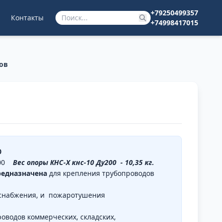
+79250499357
Контакты
+74998417015
ов
0
у200
Вес опоры КНС-X кнс-10 Ду200 - 10,35 кг.
редназначена
для крепления трубопроводов
оснабжения, и пожаротушения
оводов коммерческих, складских,