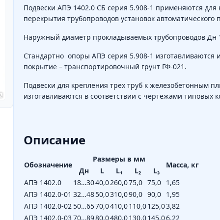
Подвески АПЭ 1402.0 СБ серия 5.908-1 применяются дл
перекрытия трубопроводов установок автоматического 
Наружный диаметр прокладываемых трубопроводов Дн 1
Стандартно опоры АПЭ серия 5.908-1 изготавливаются из
покрытие – транспортировочный грунт ГФ-021.
Подвески для крепления трех труб к железобетонным пл
изготавливаются в соответствии с чертежами типовых ко
Описание
Размеры в мм
Обозначение
Масса, кг
Дн
L
L₁
L₂
L₃
АПЭ 1402.0
18…30
40,0
260,0
75,0
75,0
1,65
АПЭ 1402.0-01
32…48
50,0
310,0
90,0
90,0
1,95
АПЭ 1402.0-02
50…65
70,0
410,0
110,0
125,0
3,82
АПЭ 1402.0-03
70…89
80,0
480,0
130,0
145,0
6,22