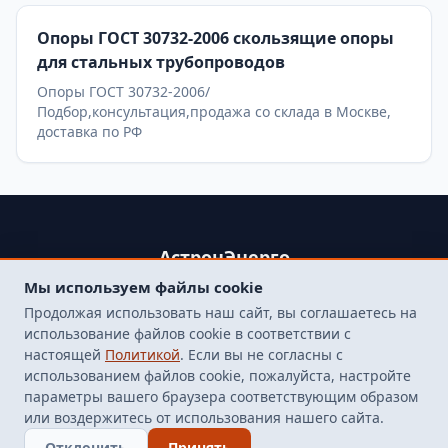
Опоры ГОСТ 30732-2006 скользящие опоры
для стальных трубопроводов
Опоры ГОСТ 30732-2006/
Подбор,консультация,продажа со склада в Москве,
доставка по РФ
АстронЭнерго
Мы используем файлы cookie
+79250499357 , +74998417015
Продолжая использовать наш сайт, вы соглашаетесь на
107564, г. Москва, пр-д Погонный, д. 1 к. 9, помещение 10Н.
использование файлов cookie в соответствии с
Бесплатная доставка до терминала транспортной
настоящей
Политикой
. Если вы не согласны с
компанией в Москве
использованием файлов cookie, пожалуйста, настройте
finarm98@mail.ru
параметры вашего браузера соответствующим образом
или воздержитесь от использования нашего сайта.
© 2026 Все права защищены
Отклонить
Принять