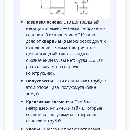
Тавровая основа.
Это центральный
несущий элемент — балка Т-образного
сечения. В исполнении АС10 тавр
делают
сварным
(в маркировке других
исполнений ТХ может встречаться
цельнотянутый тавр — тогда в
обозначении буквы нет; буква «С» как
раз указывает на сварную
конструкцию).
Полухомуты.
Они охватывают трубу. В
этой опоре два полухомута (один
хомут)
Крепёжные элементы.
Это болты
(например, М12×40) и гайки, которые
соединяют полухомуты с тавровой
основой и трубой .
Упоры.
Иногда их предусматривают