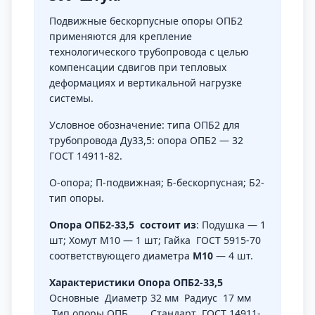
Подвижные бескорпусные опоры ОПБ2
применяются для крепление
технологического трубопровода с целью
компенсации сдвигов при тепловых
деформациях и вертикальной нагрузке
системы.
Условное обозначение: типа ОПБ2 для
трубопровода Ду33,5: опора ОПБ2 — 32
ГОСТ 14911-82.
О-опора; П-подвижная; Б-бескорпусная; Б2-
тип опоры.
Опора ОПБ2-33,5 состоит из
: Подушка — 1
шт; Хомут М10 — 1 шт; Гайка ГОСТ 5915-70
соответствующего диаметра
М10
— 4 шт.
Характеристики Опора ОПБ2-33,5
Основные
Диаметр 32
мм
Радиус
17 мм
Тип опоры ОП
Б
Стандарт
ГОСТ 14911-