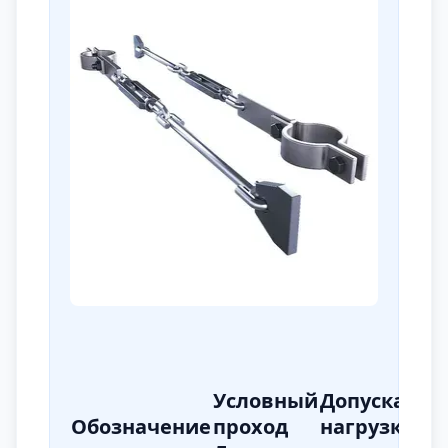
Условный
Допускаема
Обозначение
проход
нагрузка Р,