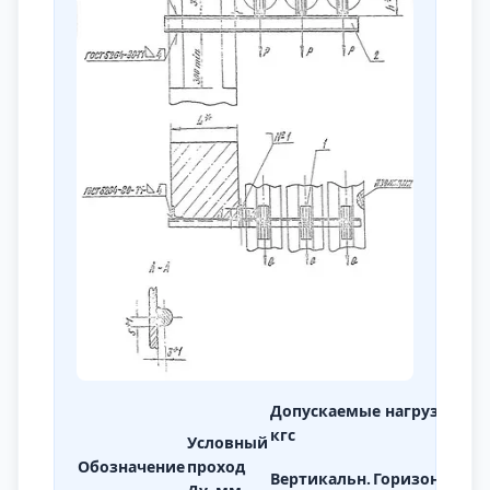
Допускаемые нагрузки,
кгс
Условный
Р
Обозначение
проход
Вертикальн.
Горизонтал.