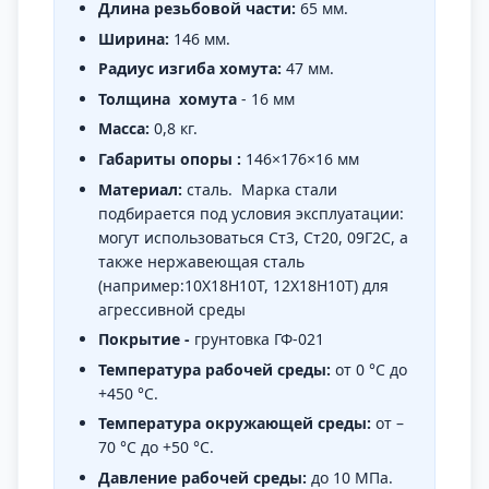
Длина резьбовой части:
65 мм.
Ширина:
146 мм.
Радиус изгиба хомута:
47 мм.
Толщина
хомута
- 16 мм
Масса:
0,8 кг.
Габариты опоры :
146×176×16 мм
Материал:
сталь. Марка стали
подбирается под условия эксплуатации:
могут использоваться Ст3, Ст20, 09Г2С, а
также нержавеющая сталь
(например:10Х18Н10Т, 12Х18Н10Т) для
агрессивной среды
Покрытие -
грунтовка ГФ-021
Температура рабочей среды:
от 0 °C до
+450 °C.
Температура окружающей среды:
от –
70 °C до +50 °C.
Давление рабочей среды:
до 10 МПа.