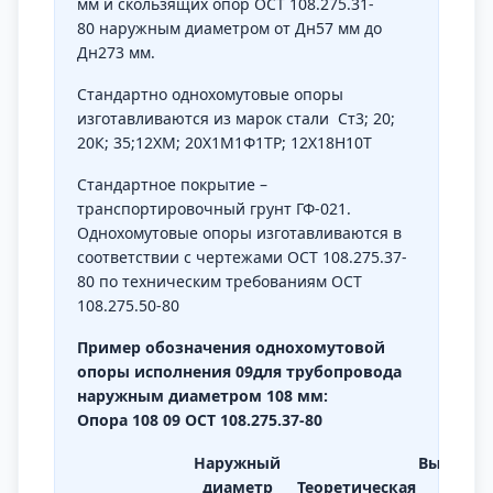
мм и скользящих опор
ОСТ 108.275.31-
80
наружным диаметром от Дн57 мм до
Дн273 мм.
Стандартно однохомутовые опоры
изготавливаются из марок стали Ст3; 20;
20К; 35;12ХМ; 20Х1М1Ф1ТР; 12Х18Н10Т
Стандартное покрытие –
транспортировочный грунт ГФ-021.
Однохомутовые опоры изготавливаются в
соответствии с чертежами ОСТ 108.275.37-
80 по техническим требованиям
ОСТ
108.275.50-80
Пример обозначения однохомутовой
опоры исполнения 09для трубопровода
наружным диаметром 108 мм:
Опора 108 09 ОСТ 108.275.37-80
Наружный
Высота 
диаметр
Теоретическая
до о