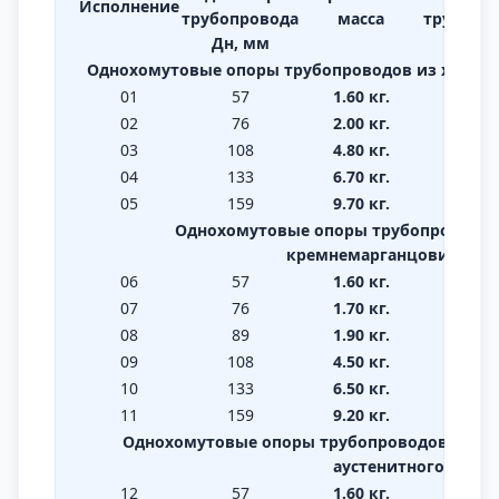
Исполнение
трубопровода
масса
трубопр
Дн, мм
Н, м
Однохомутовые опоры трубопроводов из хромо
01
57
1.60 кг.
122
02
76
2.00 кг.
128
03
108
4.80 кг.
154
04
133
6.70 кг.
171
05
159
9.70 кг.
178
Однохомутовые опоры трубопроводов 
кремнемарганцовистых 
06
57
1.60 кг.
122
07
76
1.70 кг.
128
08
89
1.90 кг.
135
09
108
4.50 кг.
154
10
133
6.50 кг.
171
11
159
9.20 кг.
178
Однохомутовые опоры трубопроводов из ко
аустенитного класс
12
57
1.60 кг.
122