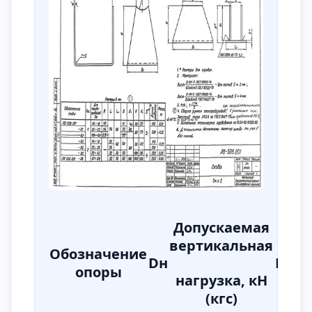
Допускаемая
вертикальная
Обозначение
Dн
H
h
b
опоры
нагрузка, кН
(кгс)