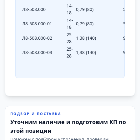
14-
Л8-508.000
0,79 (80)
50
40
15
18
14-
Л8-508.000-01
0,79 (80)
50
40
15
18
25-
Л8-508.000-02
1,38 (140)
92
80
25
28
25-
Л8-508.000-03
1,38 (140)
92
80
25
28
ПОДБОР И ПОСТАВКА
Уточним наличие и подготовим КП по
этой позиции
Поможем с подбором исполнения, проверим