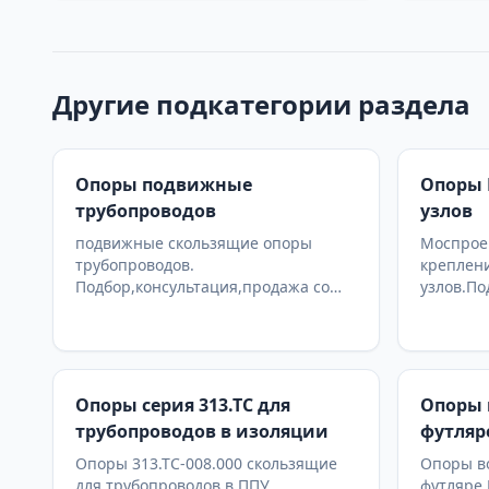
Другие подкатегории раздела
Опоры подвижные
Опоры 
трубопроводов
узлов
подвижные скользящие опоры
Моспроек
трубопроводов.
креплен
Подбор,консультация,продажа со
узлов.По
склада в Москве, доставка по РФ
со склад
Опоры серия 313.ТС для
Опоры 
трубопроводов в изоляции
футляр
Опоры 313.ТС-008.000 скользящие
Опоры в
для трубопроводов в ППУ
футляре.