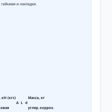
 гайками и накладки.
 кН (кгс)
Масса, кг
A
L
d
ковая
углер.
корроз.