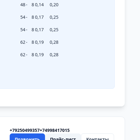
48
-
8
0,14
0,20
54
-
8
0,17
0,25
54
-
8
0,17
0,25
62
-
8
0,19
0,28
62
-
8
0,19
0,28
+79250499357
+74998417015
Позвонить
Прайс-лист
Контакты