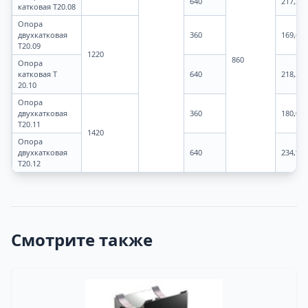
640
217,28
катковая Т20.08
Опора
двухкатковая
360
169,63
Т20.09
1220
860
Опора
катковая Т
640
218,22
20.10
Опора
двухкатковая
360
180,07
Т20.11
1420
Опора
двухкатковая
640
234,9
Т20.12
Смотрите также