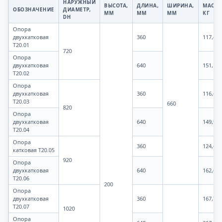
НАРУЖНЫЙ
ВЫСОТА,
ДЛИНА,
ШИРИНА,
МАССА
ОБОЗНАЧЕНИЕ
ДИАМЕТР,
ММ
ММ
ММ
КГ
DН
Опора
двухкатковая
360
117,43
Т20.01
720
Опора
двухкатковая
640
151,15
Т20.02
Опора
двухкатковая
360
116,63
Т20.03
660
820
Опора
двухкатковая
640
149,99
Т20.04
Опора
360
124,69
катковая Т20.05
920
Опора
двухкатковая
640
162,62
Т20.06
200
Опора
двухкатковая
360
167,79
Т20.07
1020
Опора