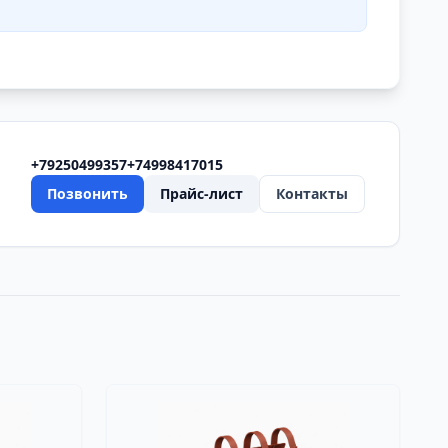
+79250499357
+74998417015
Позвонить
Прайс-лист
Контакты