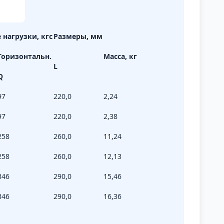
нагрузки, кгс
Размеры, мм
Горизонтальн.
Масса, кг
L
Q
97
220,0
2,24
97
220,0
2,38
258
260,0
11,24
258
260,0
12,13
346
290,0
15,46
346
290,0
16,36