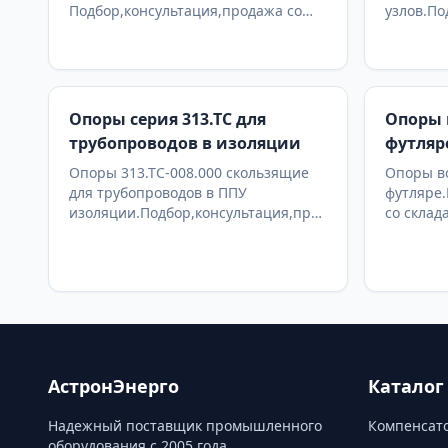
Подбор,консультация,продажа со
узлов.По
склада в Москве, доставка по РФ
со склад
Опоры серия 313.ТС для
Опоры 
трубопроводов в изоляции
футляр
Опоры 313.ТС-008.000 скользящие
Опоры в
для трубопроводов в ППУ
футляре.
изоляции.Подбор,консультация,продажа
со склад
со склада в Москве, доставка по РФ
АстронЭнерго
Каталог
Надежный поставщик промышленного
Компенсато
оборудования с 2005 года.