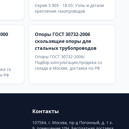
Серия 5.905 - 18.05: Узлы и детали
крепления газопроводов
.000
Опоры ГОСТ 30732-2006
скользящие опоры для
стальных трубопроводов
Опоры ГОСТ 30732-2006/
Подбор,консультация,продажа со
0
склада в Москве, доставка по РФ
жа со
по РФ
Контакты
107564, г. Москва, пр-д Погонный, д. 1 к.
9, помещение 10Н. Бесплатная доставка