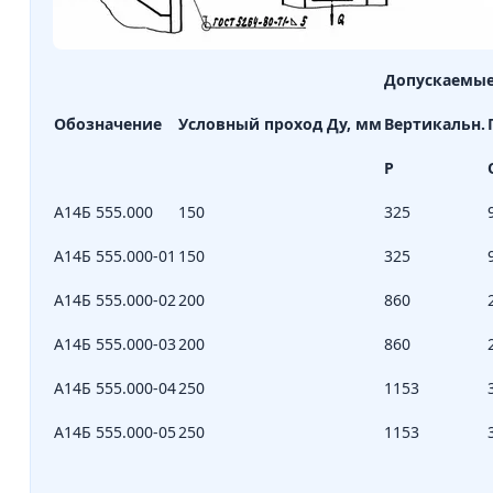
Допускаемые 
Обозначение
Условный проход Ду, мм
Вертикальн.
Р
А14Б 555.000
150
325
А14Б 555.000-01
150
325
А14Б 555.000-02
200
860
А14Б 555.000-03
200
860
А14Б 555.000-04
250
1153
А14Б 555.000-05
250
1153