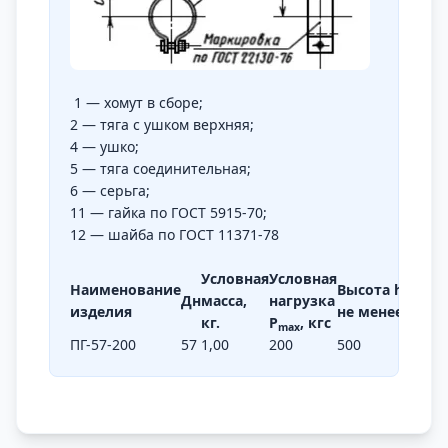
1 — хомут в сборе;
2 — тяга с ушком верхняя;
4 — ушко;
5 — тяга соединительная;
6 — серьга;
11 — гайка по ГОСТ 5915-70;
12 — шайба по ГОСТ 11371-78
Условная
Условная
Наименование
Высота
h,
мм,
а
Дн
масса,
нагрузка
изделия
не менее
кг.
Р
, кгс
maх
ПГ-57-200
57
1,00
200
500
2