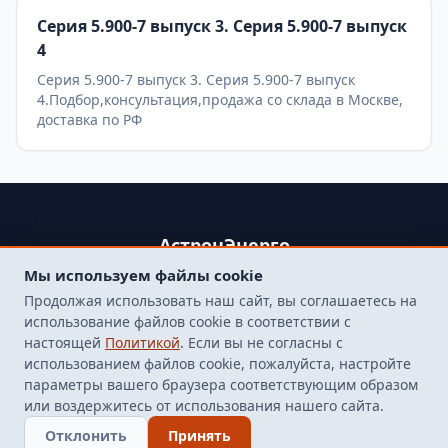
Серия 5.900-7 выпуск 3. Серия 5.900-7 выпуск
4
Серия 5.900-7 выпуск 3. Серия 5.900-7 выпуск
4.Подбор,консультация,продажа со склада в Москве,
доставка по РФ
АстронЭнерго
Мы используем файлы cookie
+79250499357 , +74998417015
Продолжая использовать наш сайт, вы соглашаетесь на
107564, г. Москва, пр-д Погонный, д. 1 к. 9, помещение 10Н.
использование файлов cookie в соответствии с
Бесплатная доставка до терминала транспортной
настоящей
Политикой
. Если вы не согласны с
компанией в Москве
использованием файлов cookie, пожалуйста, настройте
finarm98@mail.ru
параметры вашего браузера соответствующим образом
или воздержитесь от использования нашего сайта.
© 2026 Все права защищены
Отклонить
Принять