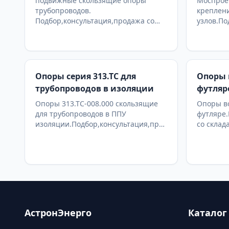
подвижные скользящие опоры
Моспроек
трубопроводов.
креплен
Подбор,консультация,продажа со
узлов.По
склада в Москве, доставка по РФ
со склад
Опоры серия 313.ТС для
Опоры 
трубопроводов в изоляции
футляр
Опоры 313.ТС-008.000 скользящие
Опоры в
для трубопроводов в ППУ
футляре.
изоляции.Подбор,консультация,продажа
со склад
со склада в Москве, доставка по РФ
АстронЭнерго
Каталог