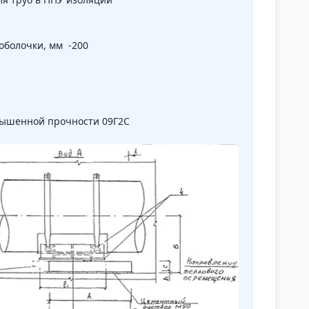
болочки, мм -200
овышенной прочности 09Г2С