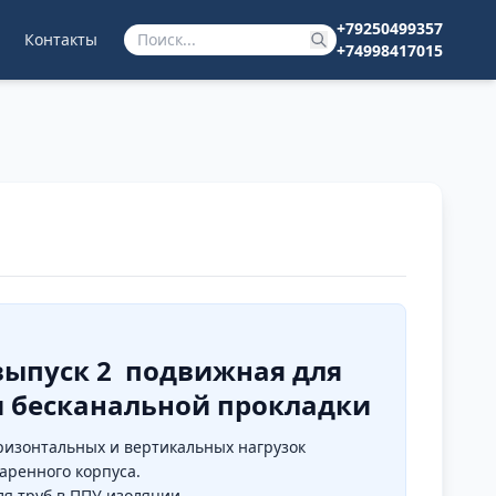
+79250499357
Контакты
+74998417015
 выпуск 2 подвижная для
и бесканальной прокладки
изонтальных и вертикальных нагрузок
варенного корпуса.
я труб в ППУ изоляции