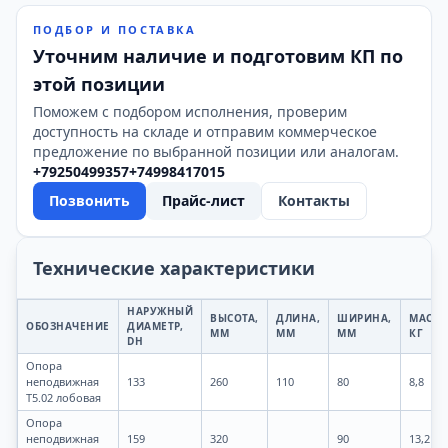
ПОДБОР И ПОСТАВКА
Уточним наличие и подготовим КП по
этой позиции
Поможем с подбором исполнения, проверим
доступность на складе и отправим коммерческое
предложение по выбранной позиции или аналогам.
+79250499357
+74998417015
Позвонить
Прайс-лист
Контакты
Технические характеристики
НАРУЖНЫЙ
ВЫСОТА,
ДЛИНА,
ШИРИНА,
МАССА
ОБОЗНАЧЕНИЕ
ДИАМЕТР,
ММ
ММ
ММ
КГ
DН
Опора
неподвижная
133
260
110
80
8,8
Т5.02 лобовая
Опора
неподвижная
159
320
90
13,2