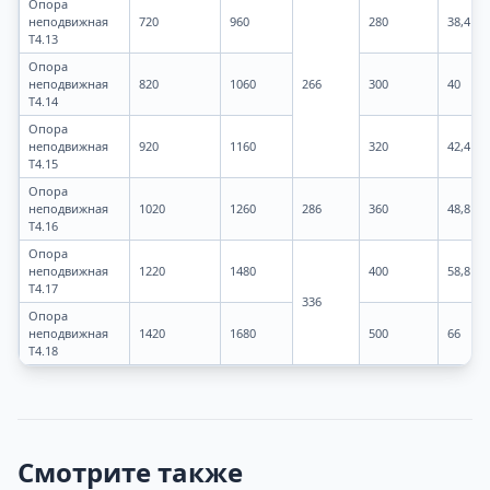
Опора
неподвижная
720
960
280
38,4
Т4.13
Опора
неподвижная
820
1060
266
300
40
Т4.14
Опора
неподвижная
920
1160
320
42,4
Т4.15
Опора
неподвижная
1020
1260
286
360
48,8
Т4.16
Опора
неподвижная
1220
1480
400
58,8
Т4.17
336
Опора
неподвижная
1420
1680
500
66
Т4.18
Смотрите также