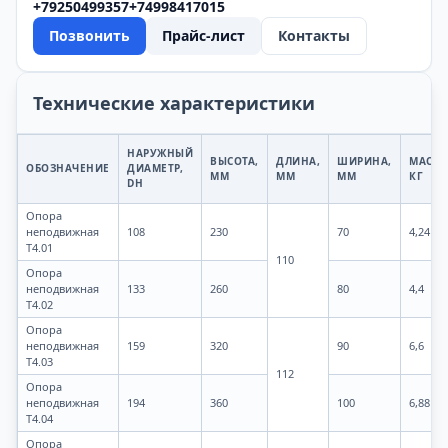
+79250499357
+74998417015
Позвонить
Прайс-лист
Контакты
Технические характеристики
НАРУЖНЫЙ
ВЫСОТА,
ДЛИНА,
ШИРИНА,
МАССА
ОБОЗНАЧЕНИЕ
ДИАМЕТР,
ММ
ММ
ММ
КГ
DН
Опора
неподвижная
108
230
70
4,24
Т4.01
110
Опора
неподвижная
133
260
80
4,4
Т4.02
Опора
неподвижная
159
320
90
6,6
Т4.03
112
Опора
неподвижная
194
360
100
6,88
Т4.04
Опора