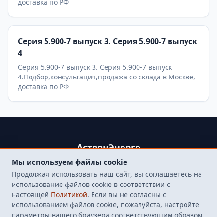
доставка по РФ
Серия 5.900-7 выпуск 3. Серия 5.900-7 выпуск
4
Серия 5.900-7 выпуск 3. Серия 5.900-7 выпуск
4.Подбор,консультация,продажа со склада в Москве,
доставка по РФ
АстронЭнерго
Мы используем файлы cookie
+79250499357 , +74998417015
Продолжая использовать наш сайт, вы соглашаетесь на
107564, г. Москва, пр-д Погонный, д. 1 к. 9, помещение 10Н.
использование файлов cookie в соответствии с
Бесплатная доставка до терминала транспортной
настоящей
Политикой
. Если вы не согласны с
компанией в Москве
использованием файлов cookie, пожалуйста, настройте
finarm98@mail.ru
параметры вашего браузера соответствующим образом