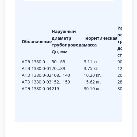
Расстоян
Наружный
оси
диаметр
Теоритическая
Обозначение
трубопр
трубопровода
масса
до
Дн, мм
стены
L1
АПЭ 1380.0
50...65
3.11 кг.
90
АПЭ 1380.0-01
70...89
3.75 кг.
125
АПЭ 1380.0-02
108...140
10.20 кг.
200
АПЭ 1380.0-03
152...159
15.62 кг.
280
АПЭ 1380.0-04
219
30.10 кг.
300