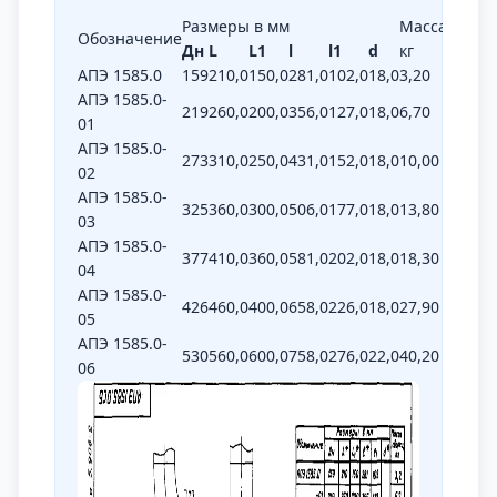
Размеры в мм
Масса,
Обозначение
Дн
L
L1
l
l1
d
кг
АПЭ 1585.0
159
210,0
150,0
281,0
102,0
18,0
3,20
АПЭ 1585.0-
219
260,0
200,0
356,0
127,0
18,0
6,70
01
АПЭ 1585.0-
273
310,0
250,0
431,0
152,0
18,0
10,00
02
АПЭ 1585.0-
325
360,0
300,0
506,0
177,0
18,0
13,80
03
АПЭ 1585.0-
377
410,0
360,0
581,0
202,0
18,0
18,30
04
АПЭ 1585.0-
426
460,0
400,0
658,0
226,0
18,0
27,90
05
АПЭ 1585.0-
530
560,0
600,0
758,0
276,0
22,0
40,20
06