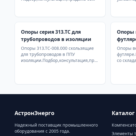
склада в Москве, доставка по РФ
со склад
Опоры серия 313.ТС для
Опоры 
трубопроводов в изоляции
футляр
Опоры 313.ТС-008.000 скользящие
Опоры в
для трубопроводов в ППУ
футляре.
изоляции.Подбор,консультация,продажа
со склад
со склада в Москве, доставка по РФ
АстронЭнерго
Каталог
Надежный поставщик промышленного
Компенсато
оборудования с 2005 года.
Элементы 