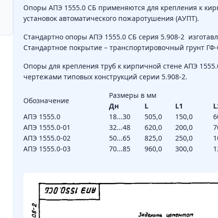
Опоры АПЭ 1555.0 СБ применяются для крепления к ки
установок автоматического пожаротушения (АУПТ).
Стандартно опоры АПЭ 1555.0 СБ серия 5.908-2 изготавли
Стандартное покрытие – транспортировочный грунт ГФ-
Опоры для крепления труб к кирпичной стене АПЭ 1555.
чертежами типовых конструкций серии 5.908-2.
Размеры в мм
Обозначение
Дн
L
L1
L
АПЭ 1555.0
18...30
505,0
150,0
6
АПЭ 1555.0-01
32...48
620,0
200,0
7
АПЭ 1555.0-02
50...65
825,0
250,0
1
АПЭ 1555.0-03
70...85
960,0
300,0
1