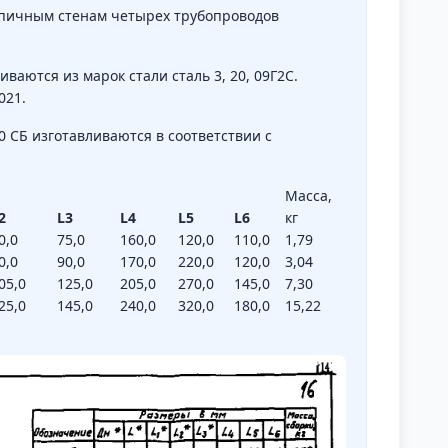
рпичным стенам четырех трубопроводов
ваются из марок стали сталь 3, 20, 09Г2С.
021.
0 СБ изготавливаются в соответствии с
Масса,
2
L3
L4
L5
L6
кг
0,0
75,0
160,0
120,0
110,0
1,79
0,0
90,0
170,0
220,0
120,0
3,04
05,0
125,0
205,0
270,0
145,0
7,30
25,0
145,0
240,0
320,0
180,0
15,22