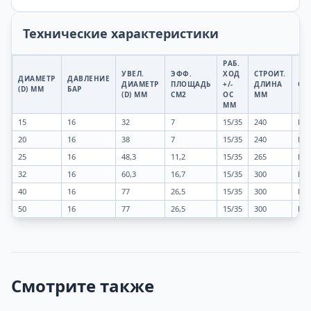
Технические характеристики
РАБ.
УВЕЛ.
ЭФФ.
ХОД
СТРОИТ.
ДИАМЕТР
ДАВЛЕНИЕ
ДИАМЕТР
ПЛОЩАДЬ
+/-
ДЛИНА
СО
(D) ММ
БАР
(D) ММ
СМ2
ОС
ММ
ММ
15
16
32
7
15/35
240
BSP
20
16
38
7
15/35
240
BSP
25
16
48,3
11,2
15/35
265
BSP 
32
16
60,3
16,7
15/35
300
BSP 
40
16
77
26,5
15/35
300
BSP 
50
16
77
26,5
15/35
300
BSP 
Смотрите также