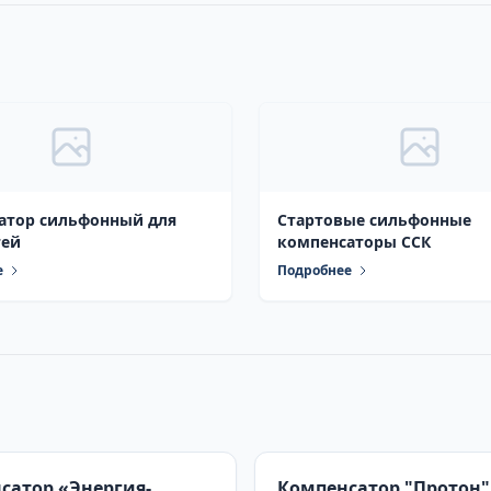
атор сильфонный для
Стартовые сильфонные
тей
компенсаторы ССК
е
Подробнее
сатор «Энергия-
Компенсатор "Протон"