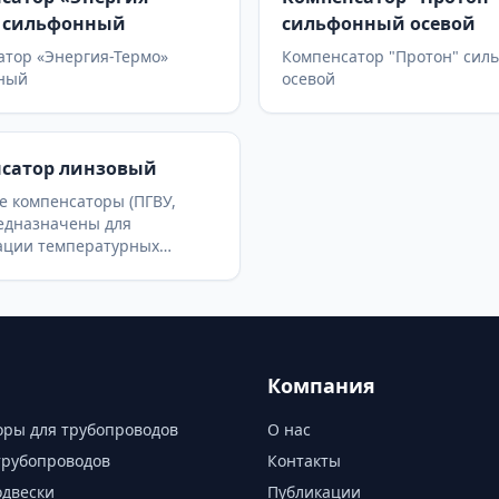
 сильфонный
сильфонный осевой
атор «Энергия-Термо»
Компенсатор "Протон" сил
ный
осевой
сатор линзовый
е компенсаторы (ПГВУ,
едназначены для
ации температурных
й в газовоздуховодах
егатов и
воздухопроводах ТЭС.
ы круглые и прямоугольные
с различным количеством
1 до 4).
Компания
ры для трубопроводов
О нас
трубопроводов
Контакты
одвески
Публикации