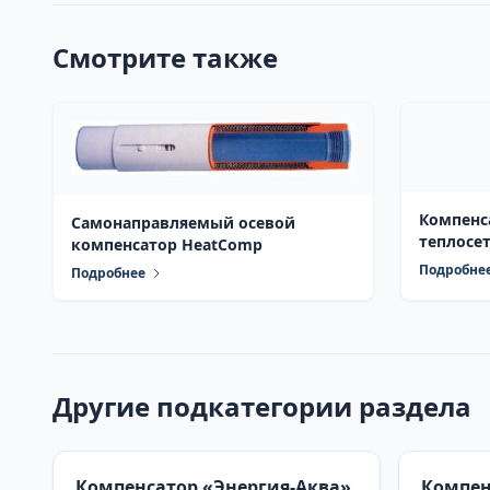
Смотрите также
Компенс
Самонаправляемый осевой
теплосе
компенсатор HeatComp
Подробне
Подробнее
Другие подкатегории раздела
Компенсатор «Энергия-Аква»
Компен