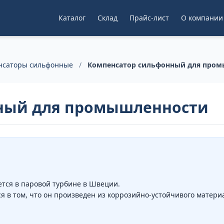
Каталог
Склад
Прайс-лист
О компании
нсаторы сильфонные
/
Компенсатор сильфонный для про
ный для промышленности
ется в паровой турбине в Швеции.
я в том, что он произведен из коррозийно-устойчивого материа