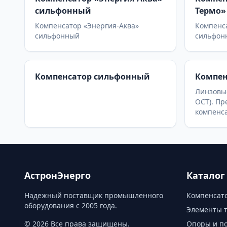
сильфонный
Термо»
Компенсатор «Энергия-Аква»
Компенс
сильфонный
сильфон
Компенсатор сильфонный
Компен
Линзовы
ОСТ). Пр
компенс
удлинени
котлоагр
пылегазо
Доступн
модели 
линз (от 
АстронЭнерго
Каталог
Надежный поставщик промышленного
Компенсато
оборудования с 2005 года.
Элементы 
© 2026 Все права защищены.
Опоры и п