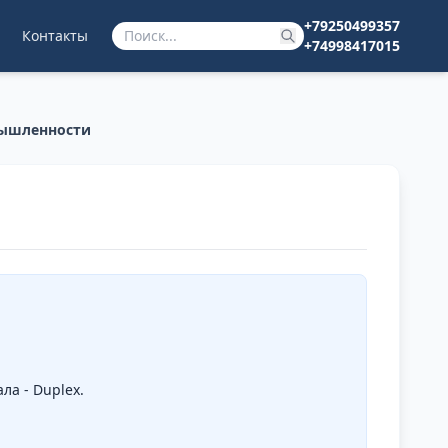
+79250499357
Контакты
+74998417015
мышленности
ла - Duplex.