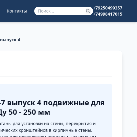
+79250499357
Контакты
+74998417015
 выпуск 4
0-7 выпуск 4 подвижные для
 50 - 250 мм
отаны для установки на стены, перекрытия и
лических кронштейнов в кирпичные стены.
ески или посредством приварки к закладным