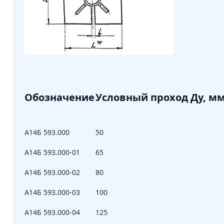
Обозначение
Условный проход Ду, м
А14Б 593.000
50
А14Б 593.000-01
65
А14Б 593.000-02
80
А14Б 593.000-03
100
А14Б 593.000-04
125