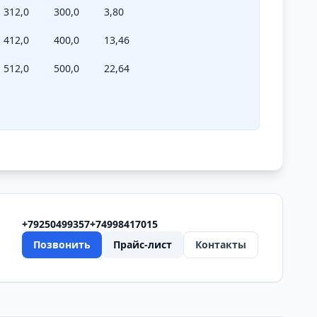
312,0
300,0
3,80
412,0
400,0
13,46
512,0
500,0
22,64
+79250499357
+74998417015
Позвонить
Прайс-лист
Контакты