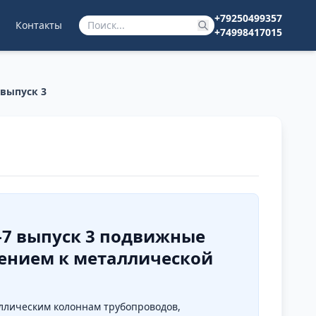
+79250499357
Контакты
+74998417015
 выпуск 3
0-7 выпуск 3 подвижные
лением к металлической
ллическим колоннам трубопроводов,