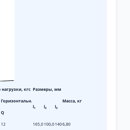
нагрузки, кгс
Размеры, мм
.
Горизонтальн.
Масса, кг
l₁
l₂
l₃
Q
12
165,0
100,0
140
6,80