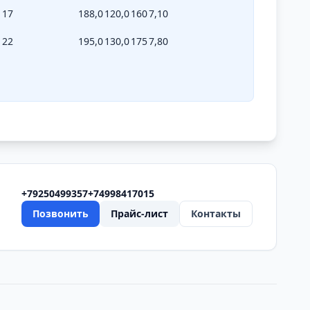
17
188,0
120,0
160
7,10
22
195,0
130,0
175
7,80
+79250499357
+74998417015
Позвонить
Прайс-лист
Контакты