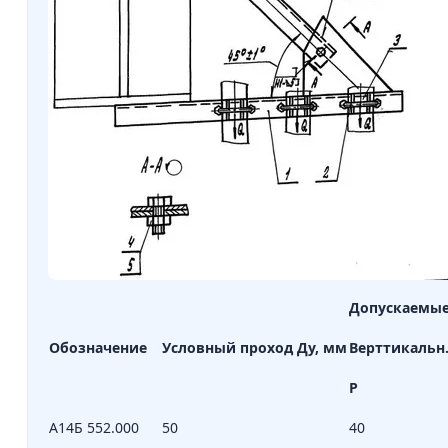
Допускаемые 
Обозначение
Условный проход Ду, мм
Верттикальн
Р
А14Б 552.000
50
40