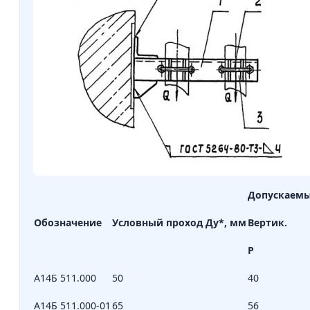
Допускаемые
Обозначение
Условный проход Ду*, мм
Вертик.
Р
А14Б 511.000
50
40
А14Б 511.000-01
65
56