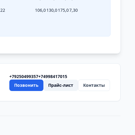
22
106,0
130,0
175,0
7,30
+79250499357
+74998417015
Позвонить
Прайс-лист
Контакты