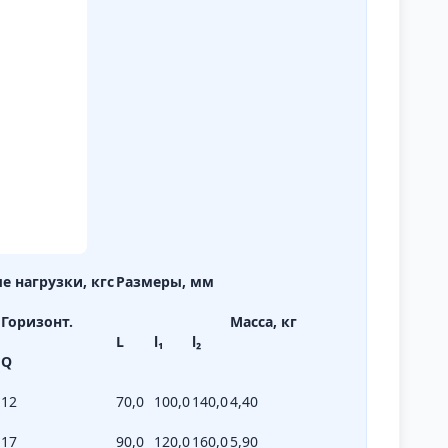
 нагрузки, кгс
Размеры, мм
Горизонт.
Масса, кг
L
l₁
l₂
Q
12
70,0
100,0
140,0
4,40
17
90,0
120,0
160,0
5,90