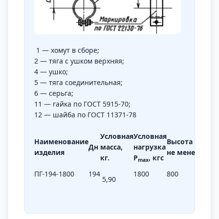
1 — хомут в сборе;
2 — тяга с ушком верхняя;
4 — ушко;
5 — тяга соединительная;
6 — серьга;
11 — гайка по ГОСТ 5915-70;
12 — шайба по ГОСТ 11371-78
Условная
Условная
Наименование
Высота
h,
мм,
Дн
масса,
нагрузка
изделия
не менее
кг.
Р
, кгс
maх
ПГ-194-1800
194
1800
800
5,90