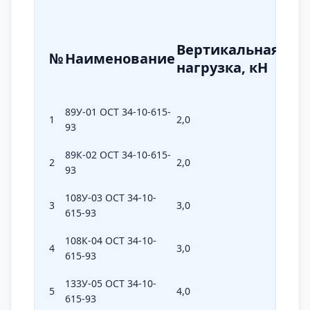
Вертикальная
Диа
№
Наименование
нагрузка, кН
Дн,
89У-01 ОСТ 34-10-615-
1
2,0
89
93
89К-02 ОСТ 34-10-615-
2
2,0
89
93
108У-03 ОСТ 34-10-
3
3,0
108
615-93
108К-04 ОСТ 34-10-
4
3,0
108
615-93
133У-05 ОСТ 34-10-
5
4,0
133
615-93