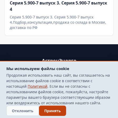
Серия 5.900-7 выпуск 3. Серия 5.900-7 выпуск
4
Серия 5.900-7 выпуск 3. Серия 5.900-7 выпуск
4.Подбор,консультация,продажа со склада в Москве,
доставка по РФ
АстронЭнерго
Мы используем файлы cookie
+79250499357 , +74998417015
Продолжая использовать наш сайт, вы соглашаетесь на
107564, г. Москва, пр-д Погонный, д. 1 к. 9, помещение 10Н.
использование файлов cookie в соответствии с
Бесплатная доставка до терминала транспортной
настоящей
Политикой
. Если вы не согласны с
компанией в Москве
использованием файлов cookie, пожалуйста, настройте
finarm98@mail.ru
параметры вашего браузера соответствующим образом
или воздержитесь от использования нашего сайта.
© 2026 Все права защищены
Отклонить
Принять