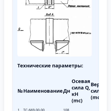
Технические параметры:
Осевая
Вертик
сила Q,
№
Наименование
Дн
сила Р, 
кН
(mc)
(mc)
1
ТС-669.00.00
108