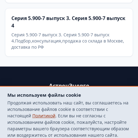
Серия 5.900-7 выпуск 3. Серия 5.900-7 выпуск
4
Серия 5.900-7 выпуск 3. Серия 5.900-7 выпуск
4.Подбор,консультация,продажа со склада в Москве,
доставка по РФ
АстронЭнерго
Мы используем файлы cookie
+79250499357 , +74998417015
Продолжая использовать наш сайт, вы соглашаетесь на
107564, г. Москва, пр-д Погонный, д. 1 к. 9, помещение 10Н.
использование файлов cookie в соответствии с
Бесплатная доставка до терминала транспортной
настоящей
Политикой
. Если вы не согласны с
компанией в Москве
использованием файлов cookie, пожалуйста, настройте
finarm98@mail.ru
параметры вашего браузера соответствующим образом
или воздержитесь от использования нашего сайта.
© 2026 Все права защищены