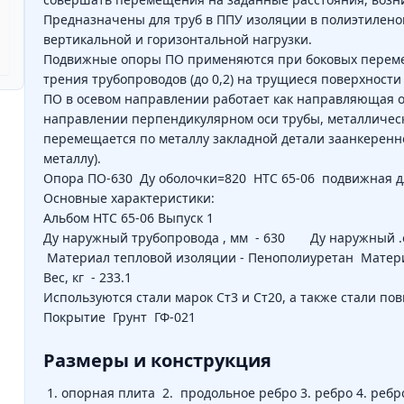
Предназначены для труб в ППУ изоляции в полиэтилено
вертикальной и горизонтальной нагрузки.
Подвижные опоры ПО применяются при боковых переме
трения трубопроводов (до 0,2) на трущиеся поверхности
ПО в осевом направлении работает как направляющая оп
направлении перпендикулярном оси трубы, металличес
перемещается по металлу закладной детали заанкеренно
металлу).
Опора ПО-630
Ду оболочки=820 НТС 65-06 подвижная д
Основные характеристики:
Альбом НТС 65-06 Выпуск 1
Ду наружный трубопровода , мм - 630 Ду наружный .
Материал тепловой изоляции - Пенополиуретан Матери
Вес, кг - 233.1
Используются стали марок Ст3 и Ст20, а также стали п
Покрытие Грунт ГФ-021
Размеры и конструкция
опорная плита 2. продольное ребро 3. ребро 4. ребро 5