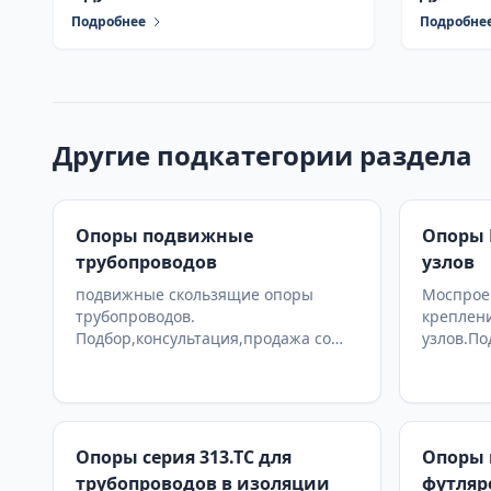
Подробнее
Подробне
Другие подкатегории раздела
Опоры подвижные
Опоры 
трубопроводов
узлов
подвижные скользящие опоры
Моспроек
трубопроводов.
креплен
Подбор,консультация,продажа со
узлов.По
склада в Москве, доставка по РФ
со склад
Опоры серия 313.ТС для
Опоры 
трубопроводов в изоляции
футляр