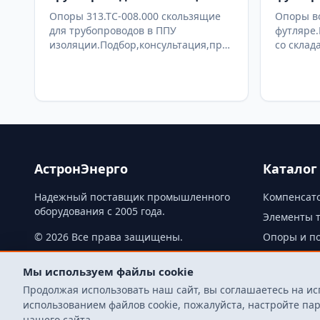
Опоры 313.ТС-008.000 скользящие
Опоры в
для трубопроводов в ППУ
футляре.
изоляции.Подбор,консультация,продажа
со склад
со склада в Москве, доставка по РФ
АстронЭнерго
Каталог
Надежный поставщик промышленного
Компенсато
оборудования с 2005 года.
Элементы 
© 2026 Все права защищены.
Опоры и п
Склад
Мы используем файлы cookie
Продолжая использовать наш сайт, вы соглашаетесь на ис
использованием файлов cookie, пожалуйста, настройте п
нашего сайта.