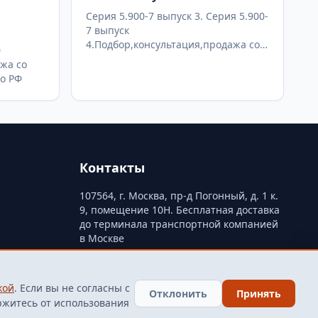
Серия 5.900-7 выпуск 3. Серия 5.900-
7 выпуск
4.Подбор,консультация,продажа со
0
склада в Москве, доставка по РФ
жа со
по РФ
Контакты
107564, г. Москва, пр-д Погонный, д. 1 к.
9, помещение 10Н. Бесплатная доставка
до терминала транспортной компанией
в Москве
ти
+79250499357
+74998417015
кой
. Если вы не согласны с
finarm98@mail.ru
Отклонить
Принять
ржитесь от использования