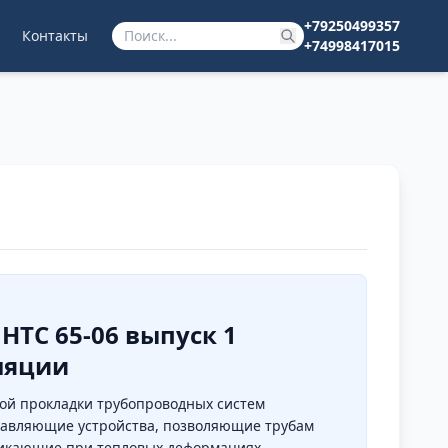
+79250499357
Контакты
+74998417015
НТС 65-06 выпуск 1
ляции
ой прокладки трубопроводных систем
равляющие устройства, позволяющие трубам
никающие при тепловых деформациях.