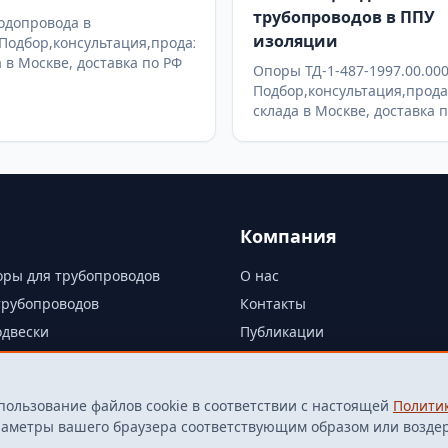
трубопроводов в ППУ
одопровода в
изоляции
Подбор,консультация,продажа
а в Москве, доставка по РФ
Опоры ТД-1-487-1997.00.00
Подбор,консультация,прода
склада в Москве, доставка 
Компания
ры для трубопроводов
О нас
трубопроводов
Контакты
одвески
Публикации
Политика конфиденциальнос
Политика cookie
пользование файлов cookie в соответствии с настоящей
Полити
Согласие на обработку ПДн
араметры вашего браузера соответствующим образом или возде