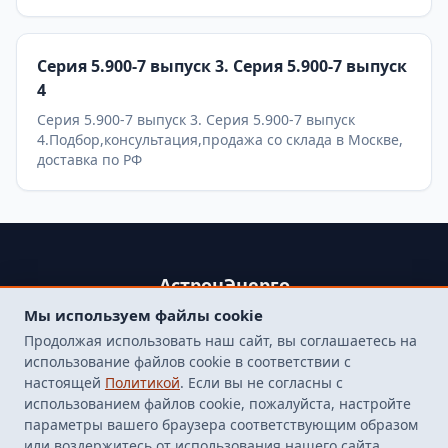
Серия 5.900-7 выпуск 3. Серия 5.900-7 выпуск
4
Серия 5.900-7 выпуск 3. Серия 5.900-7 выпуск
4.Подбор,консультация,продажа со склада в Москве,
доставка по РФ
АстронЭнерго
Мы используем файлы cookie
+79250499357 , +74998417015
Продолжая использовать наш сайт, вы соглашаетесь на
107564, г. Москва, пр-д Погонный, д. 1 к. 9, помещение 10Н.
использование файлов cookie в соответствии с
Бесплатная доставка до терминала транспортной
настоящей
Политикой
. Если вы не согласны с
компанией в Москве
использованием файлов cookie, пожалуйста, настройте
finarm98@mail.ru
параметры вашего браузера соответствующим образом
или воздержитесь от использования нашего сайта.