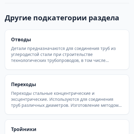
Другие подкатегории раздела
Отводы
Детали предназначаются для соединения труб из
углеродистой стали при строительстве
технологических трубопроводов, в том числе
трубопроводов, на которые распространяются
правила устройства и безопасной эксплуатации
трубопроводов пара и горячей воды.
Переходы
Госгортехнадзора на предприятиях химической и
нефтехимической промышленности.
Переходы стальные концентрические и
эксцентрические. Используются для соединения
труб различных диаметров. Изготовление методом
штамповки (бесшовные) или сварки (листовые) по
ГОСТ 17378-2001 и ОСТ. Широкий выбор
типоразмеров для любых давлений.
Тройники