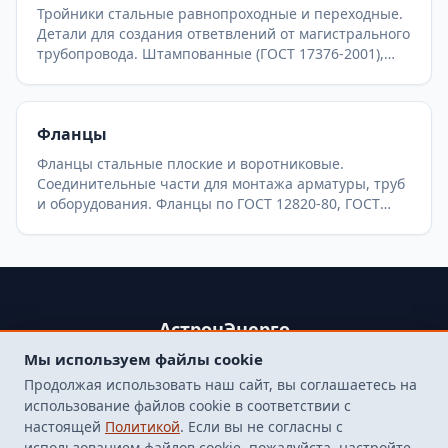
Тройники стальные равнопроходные и переходные.
Детали для создания ответвлений от магистрального
трубопровода. Штампованные (ГОСТ 17376-2001),
сварные (ОСТ 36-24-77, ОСТ 34.10.762-97) и
штампосварные тройники для теплосетей и
нефтегазопроводов.
Фланцы
Фланцы стальные плоские и воротниковые.
Соединительные части для монтажа арматуры, труб
и оборудования. Фланцы по ГОСТ 12820-80, ГОСТ
12821-80 (ГОСТ 33259-2015). Различные исполнения
уплотнительных поверхностей.
АстронЭнерго
Мы используем файлы cookie
+79250499357 , +74998417015
Продолжая использовать наш сайт, вы соглашаетесь на
107564, г. Москва, пр-д Погонный, д. 1 к. 9, помещение 10Н.
использование файлов cookie в соответствии с
Бесплатная доставка до терминала транспортной
настоящей
Политикой
. Если вы не согласны с
компанией в Москве
использованием файлов cookie, пожалуйста, настройте