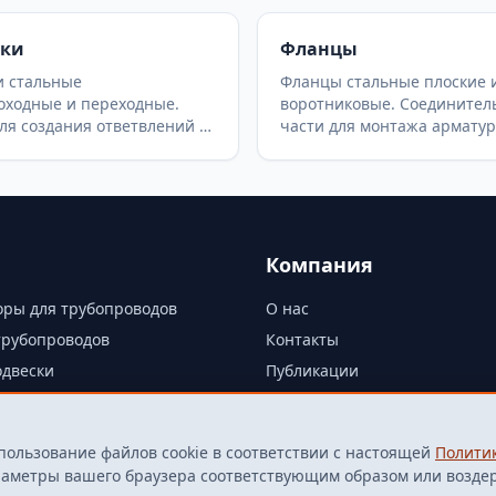
ики
Фланцы
и стальные
Фланцы стальные плоские 
оходные и переходные.
воротниковые. Соединител
ля создания ответвлений от
части для монтажа арматур
льного трубопровода.
оборудования. Фланцы по 
нные (ГОСТ 17376-2001),
12820-80, ГОСТ 12821-80 (Г
(ОСТ 36-24-77, ОСТ
33259-2015). Различные ис
2-97) и штампосварные
уплотнительных поверхнос
 для теплосетей и
опроводов.
Компания
ры для трубопроводов
О нас
трубопроводов
Контакты
одвески
Публикации
Политика конфиденциальнос
Политика cookie
пользование файлов cookie в соответствии с настоящей
Полити
Согласие на обработку ПДн
араметры вашего браузера соответствующим образом или возде