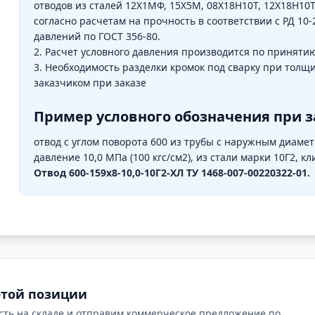
отводов из сталей 12Х1МФ, 15Х5М, 08Х18Н10Т, 12Х18Н10
согласно расчетам на прочность в соответствии с РД 10
давлений по ГОСТ 356-80.
2. Расчет условного давления производится по принятию
3. Необходимость разделки кромок под сварку при толщ
заказчиком при заказе
Пример условного обозначения при з
отвод с углом поворота 600 из трубы с наружным диамет
давление 10,0 МПа (100 кгс/см2), из стали марки 10Г2, 
Отвод 600-159х8-10,0-10Г2-ХЛ ТУ 1468-007-00220322-01.
этой позиции
сть на складе и отправим коммерческое предложение по