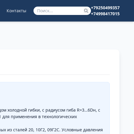
+79250499357
Контакты
+74998417015
ом холодной гибки, с радиусом гиба R=3…6Dн, с
01 для применения в технологических
ых из сталей 20, 10Г2, 09Г2С. Условные давления