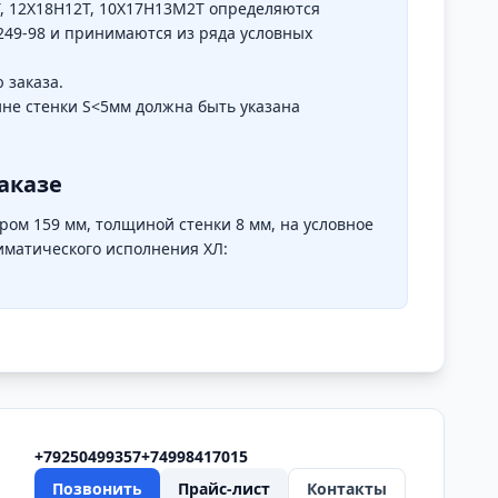
Т, 12Х18Н12Т, 10Х17Н13М2Т определяются
-249-98 и принимаются из ряда условных
 заказа.
ине стенки S<5мм должна быть указана
аказе
ром 159 мм, толщиной стенки 8 мм, на условное
климатического исполнения ХЛ:
+79250499357
+74998417015
Позвонить
Прайс-лист
Контакты