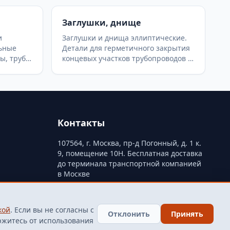
Заглушки, днище
и
Заглушки и днища эллиптические.
ьные
Детали для герметичного закрытия
ы, труб и
концевых участков трубопроводов и
ГОСТ
изготовления емкостей.
ОСТ
Эллиптические заглушки по ГОСТ
полнения
17379-2001, плоские приварные и
тей.
фланцевые заглушки (АТК, ОСТ).
Контакты
107564, г. Москва, пр-д Погонный, д. 1 к.
9, помещение 10Н. Бесплатная доставка
до терминала транспортной компанией
в Москве
ти
+79250499357
+74998417015
кой
. Если вы не согласны с
finarm98@mail.ru
Отклонить
Принять
ржитесь от использования