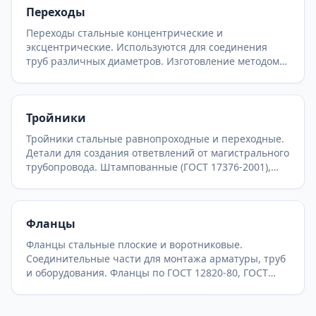
Переходы
Госгортехнадзора на предприятиях химической и
нефтехимической промышленности.
Переходы стальные концентрические и
эксцентрические. Используются для соединения
труб различных диаметров. Изготовление методом
штамповки (бесшовные) или сварки (листовые) по
ГОСТ 17378-2001 и ОСТ. Широкий выбор
типоразмеров для любых давлений.
Тройники
Тройники стальные равнопроходные и переходные.
Детали для создания ответвлений от магистрального
трубопровода. Штампованные (ГОСТ 17376-2001),
сварные (ОСТ 36-24-77, ОСТ 34.10.762-97) и
штампосварные тройники для теплосетей и
нефтегазопроводов.
Фланцы
Фланцы стальные плоские и воротниковые.
Соединительные части для монтажа арматуры, труб
и оборудования. Фланцы по ГОСТ 12820-80, ГОСТ
12821-80 (ГОСТ 33259-2015). Различные исполнения
уплотнительных поверхностей.