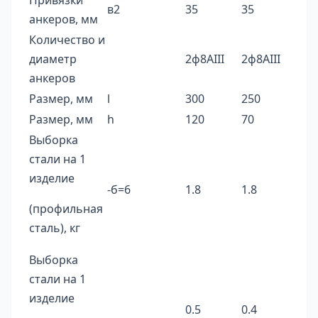
Привязки
в2
35
35
анкеров, мм
Количество и
диаметр
2ф8AIII
2ф8AIII
анкеров
Размер, мм
l
300
250
Размер, мм
h
120
70
Выборка
стали на 1
изделие
-б=6
1.8
1.8
(профильная
сталь), кг
Выборка
стали на 1
изделие
0.5
0.4