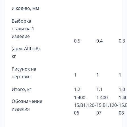
и кол-во, мм
Выборка
стали на 1
изделие
0.5
0.4
0,3
(арм. AIII ф8),
кг
Рисунок на
1
1
1
чертеже
Итого, кг
1.2
1.1
1.0
1.400-
1.400-
1.4
Обозначение
15.B1.120-
15.B1.120-
15.
изделия
06
07
08