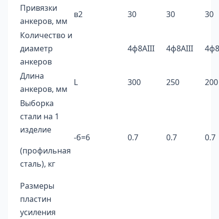
Привязки
в2
30
30
30
анкеров, мм
Количество и
диаметр
4ф8AIII
4ф8AIII
4ф8
анкеров
Длина
L
300
250
200
анкеров, мм
Выборка
стали на 1
изделие
-б=6
0.7
0.7
0.7
(профильная
сталь), кг
Размеры
пластин
усиления