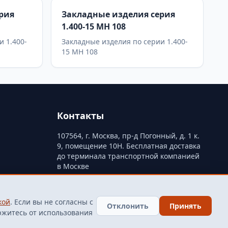
рия
Закладные изделия серия
1.400-15 МН 108
и 1.400-
Закладные изделия по серии 1.400-
15 МН 108
Контакты
107564, г. Москва, пр-д Погонный, д. 1 к.
9, помещение 10Н. Бесплатная доставка
до терминала транспортной компанией
в Москве
ти
+79250499357
+74998417015
кой
. Если вы не согласны с
finarm98@mail.ru
Отклонить
Принять
ржитесь от использования