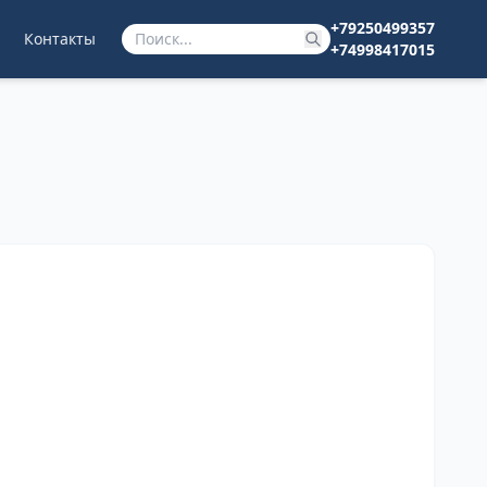
+79250499357
Контакты
+74998417015