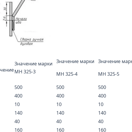
Значение марки
Значение мар
Значение марки
чение
МН 325-3
МН 325-4
МН 325-5
500
500
500
400
400
400
10
10
10
140
140
140
40
40
40
160
160
160