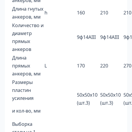
анкеров, мм
Длина гнутых
h
160
210
210
анкеров, мм
Количество и
диаметр
9ф14AIII
9ф14AIII
9ф1
прямых
анкеров
Длина
прямых
L
170
220
270
анкеров, мм
Размеры
пластин
50х50х10
50х50х10
50х
усиления
(шт.3)
(шт.3)
(шт
и кол-во, мм
Выборка