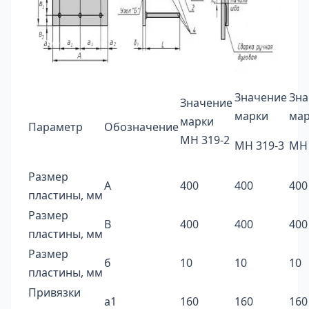
Значение
Зна
Значение
марки
ма
марки
Параметр
Обозначение
МН 319-2
МН 319-3
МН 
Размер
А
400
400
400
пластины, мм
Размер
В
400
400
400
пластины, мм
Размер
б
10
10
10
пластины, мм
Привязки
а1
160
160
160