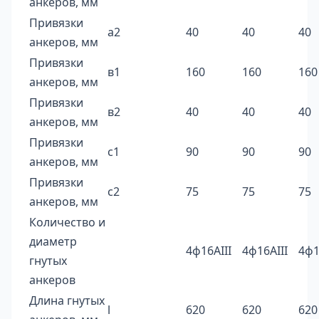
анкеров, мм
Привязки
а2
40
40
40
анкеров, мм
Привязки
в1
160
160
160
анкеров, мм
Привязки
в2
40
40
40
анкеров, мм
Привязки
с1
90
90
90
анкеров, мм
Привязки
с2
75
75
75
анкеров, мм
Количество и
диаметр
4ф16AIII
4ф16AIII
4ф1
гнутых
анкеров
Длина гнутых
l
620
620
620