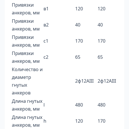
Привязки
в1
120
120
анкеров, мм
Привязки
в2
40
40
анкеров, мм
Привязки
с1
170
170
анкеров, мм
Привязки
с2
65
65
анкеров, мм
Количество и
диаметр
2ф12AIII
2ф12AIII
гнутых
анкеров
Длина гнутых
l
480
480
анкеров, мм
Длина гнутых
h
120
170
анкеров, мм