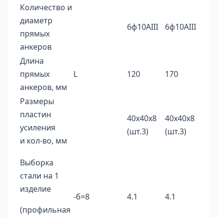
Количество и
диаметр
6ф10AIII
6ф10AIII
прямых
анкеров
Длина
прямых
L
120
170
анкеров, мм
Размеры
пластин
40х40х8
40х40х8
усиления
(шт.3)
(шт.3)
и кол-во, мм
Выборка
стали на 1
изделие
-б=8
4.1
4.1
(профильная