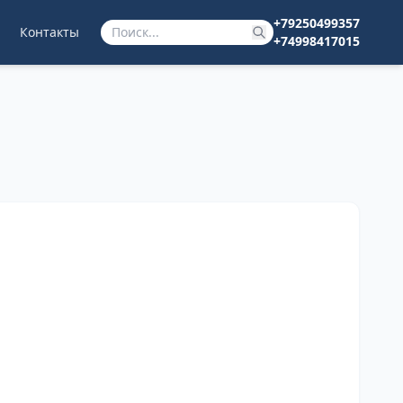
+79250499357
Контакты
+74998417015