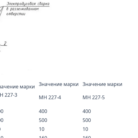
Значение марки
Значение марки
начение марки
Н 227-3
МН 227-4
МН 227-5
00
400
400
00
500
500
0
10
10