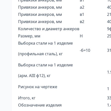
Привязки анкеров, мм
а1
1
Привязки анкеров, мм
а2
4
Привязки анкеров, мм
в1
2
Привязки анкеров, мм
в2
4
Количество и диаметр анкеров
9ф
Размер, мм
H
2
Выборка стали на 1 изделие
-б=10
31
(профильная сталь), кг
Выборка стали на 1 изделие
1.
(арм. AIII ф12), кг
Рисунок на чертеже
1
Итого, кг
33
Обозначение изделия
1.