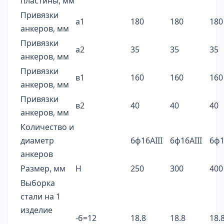
пластины, мм
Привязки
а1
180
180
180
анкеров, мм
Привязки
а2
35
35
35
анкеров, мм
Привязки
в1
160
160
160
анкеров, мм
Привязки
в2
40
40
40
анкеров, мм
Количество и
диаметр
6ф16AIII
6ф16AIII
6ф1
анкеров
Размер, мм
H
250
300
400
Выборка
стали на 1
изделие
-б=12
18.8
18.8
18.