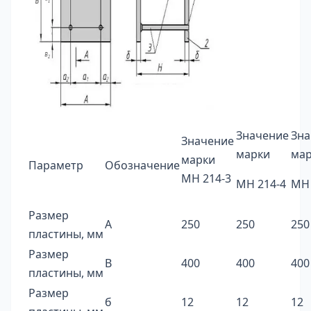
Значение
Зна
Значение
марки
ма
марки
Параметр
Обозначение
МН 214-3
МН 214-4
МН 
Размер
А
250
250
250
пластины, мм
Размер
В
400
400
400
пластины, мм
Размер
б
12
12
12