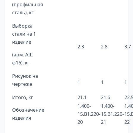
(профильная
сталь), кг
Выборка
стали на 1
изделие
2.3
2.8
3.7
(арм. AIII
ф16), кг
Рисунок на
1
1
1
чертеже
Итого, кг
21.1
21.6
22.
1.400-
1.400-
1.4
Обозначение
15.B1.220-
15.B1.220-
15.
изделия
20
21
22