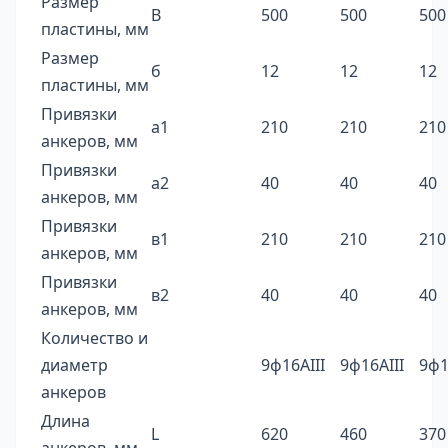
Размер
В
500
500
500
пластины, мм
Размер
б
12
12
12
пластины, мм
Привязки
а1
210
210
210
анкеров, мм
Привязки
а2
40
40
40
анкеров, мм
Привязки
в1
210
210
210
анкеров, мм
Привязки
в2
40
40
40
анкеров, мм
Количество и
диаметр
9ф16AIII
9ф16AIII
9ф1
анкеров
Длина
L
620
460
370