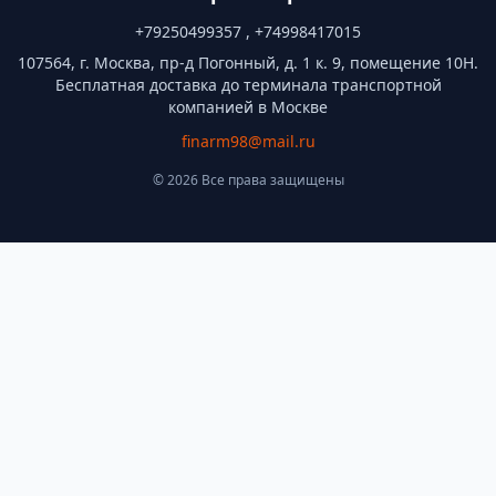
+79250499357 , +74998417015
107564, г. Москва, пр-д Погонный, д. 1 к. 9, помещение 10Н.
Бесплатная доставка до терминала транспортной
компанией в Москве
finarm98@mail.ru
© 2026 Все права защищены